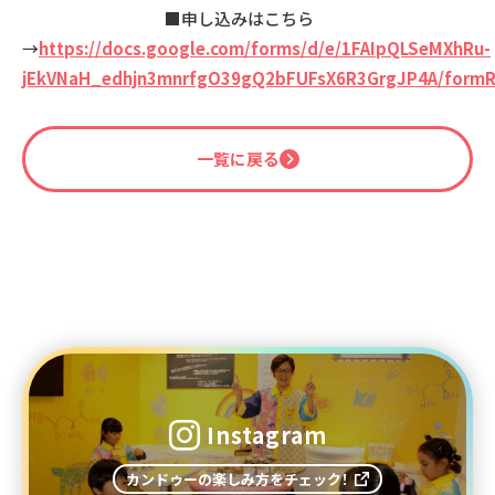
■申し込みはこちら
→
https://docs.google.com/forms/d/e/1FAIpQLSeMXhRu-
jEkVNaH_edhjn3mnrfgO39gQ2bFUFsX6R3GrgJP4A/form
一覧に戻る
Instagram
カンドゥーの楽しみ方をチェック！