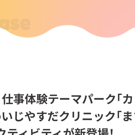
ease
】仕事体験テーマパーク「
めいじやすだクリニック「
クティビティが新登場！