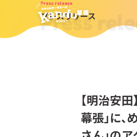
Press release
Press rel
プレスリリース
【明治安田
幕張」に、
さん」のア